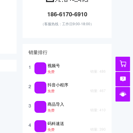
186-6170-6910
（客服热线：工作日9:00-18:00）
销量排行
视频号
1
销量:
486
免费
抖音小程序
2
销量:
467
免费
商品导入
3
销量:
410
免费
码科速送
4
销量:
390
免费